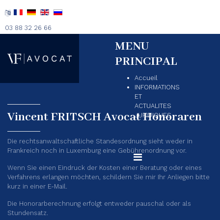
03 88 32 26 66
MENU
PRINCIPAL
Accueil
INFORMATIONS
ET
ACTUALITES
Vincent FRITSCH Avocat Honoraren
JURIDIQUES
Die rechtsanwaltschaftliche Standesordnung sieht weder in
Frankreich noch in Luxemburg eine Gebührenordnung vor.
Wenn Sie einen Eindruck der Kosten einer Beratung oder eines
Verfahrens erlangen möchten, schildern Sie mir Ihr Anliegen bitte
kurz in einer E-Mail.
Die Honorarberechnung erfolgt entweder pauschal oder als
Stundensatz.