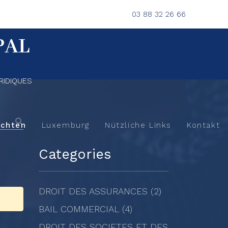
03 88 32 26 66
PAL
RIDIQUES
ichten
Luxemburg
Nützliche Links
Kontakt
Categories
DROIT DES ASSURANCES (2)
BAIL COMMERCIAL (4)
DROIT DES SOCIETES ET DES