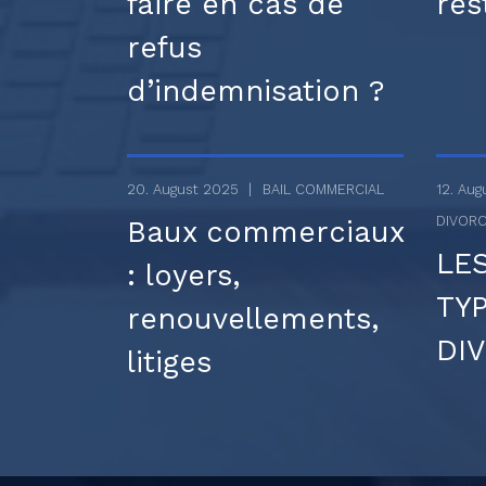
faire en cas de
res
refus
d’indemnisation ?
20. August 2025
BAIL COMMERCIAL
12. Au
DIVORC
Baux commerciaux
LE
: loyers,
TY
renouvellements,
DI
litiges