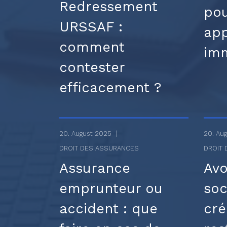
Redressement
pou
URSSAF :
app
comment
im
contester
efficacement ?
20. August 2025
20. Au
DROIT DES ASSURANCES
DROIT 
Assurance
Avo
emprunteur ou
soc
accident : que
cré