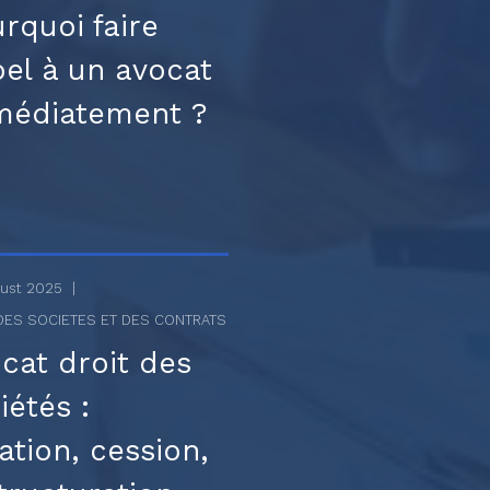
rquoi faire
el à un avocat
médiatement ?
gust 2025
DES SOCIETES ET DES CONTRATS
cat droit des
iétés :
ation, cession,