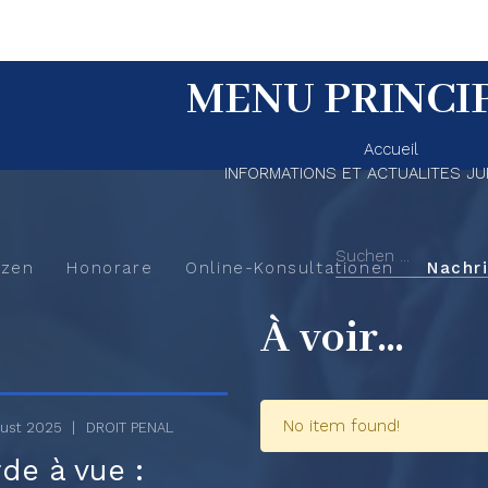
MENU PRINCI
Accueil
INFORMATIONS ET ACTUALITES JU
zen
Honorare
Online-Konsultationen
Nachr
À voir...
No item found!
gust 2025
DROIT PENAL
de à vue :