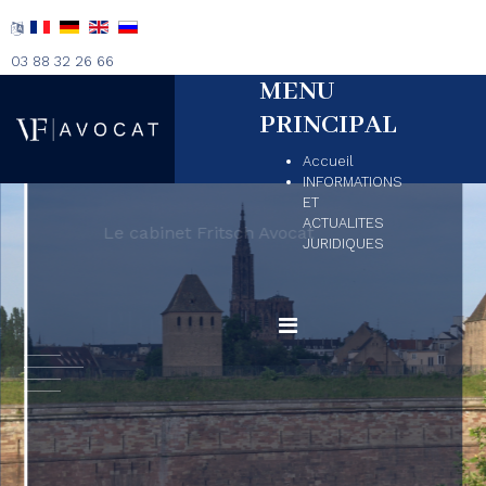
03 88 32 26 66
MENU
PRINCIPAL
Accueil
INFORMATIONS
ET
ACTUALITES
Le cabinet Fritsch Avocat
JURIDIQUES
Plus de 24 ans
d'expérience au
service de votre
défense
et de vos intérêts