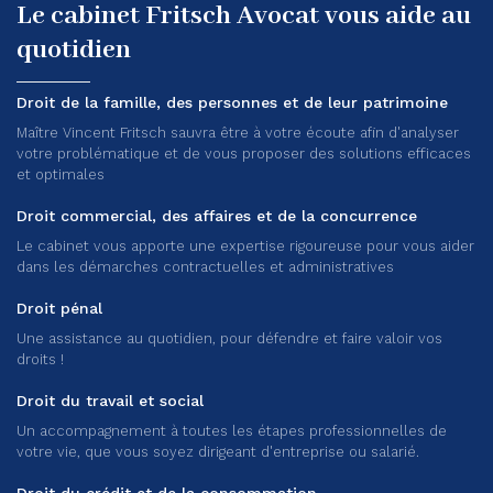
Le cabinet Fritsch Avocat vous aide au
quotidien
Droit de la famille, des personnes et de leur patrimoine
Maître Vincent Fritsch sauvra être à votre écoute afin d'analyser
votre problématique et de vous proposer des solutions efficaces
et optimales
Droit commercial, des affaires et de la concurrence
Le cabinet vous apporte une expertise rigoureuse pour vous aider
dans les démarches contractuelles et administratives
Droit pénal
Une assistance au quotidien, pour défendre et faire valoir vos
droits !
Droit du travail et social
Un accompagnement à toutes les étapes professionnelles de
votre vie, que vous soyez dirigeant d'entreprise ou salarié.